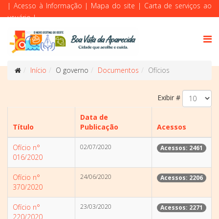
|
Acesso à Informação
|
Mapa do site
|
Carta de serviços ao
usuário
|
Início
O governo
Documentos
Ofícios
Exibir #
Data de
Título
Publicação
Acessos
Ofício n°
02/07/2020
Acessos: 2461
016/2020
Ofício n°
24/06/2020
Acessos: 2206
370/2020
Ofício n°
23/03/2020
Acessos: 2271
220/2020