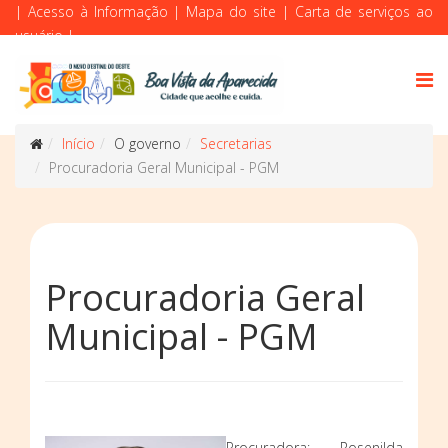
|
Acesso à Informação
|
Mapa do site
|
Carta de serviços ao
usuário
|
Início
O governo
Secretarias
Procuradoria Geral Municipal - PGM
Procuradoria Geral
Municipal - PGM
Procuradora: Rosenilda