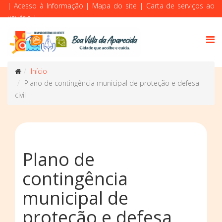
|
Acesso à Informação
|
Mapa do site
|
Carta de serviços ao
usuário
|
Início
Plano de contingência municipal de proteção e defesa
civil
Plano de
contingência
municipal de
proteção e defesa