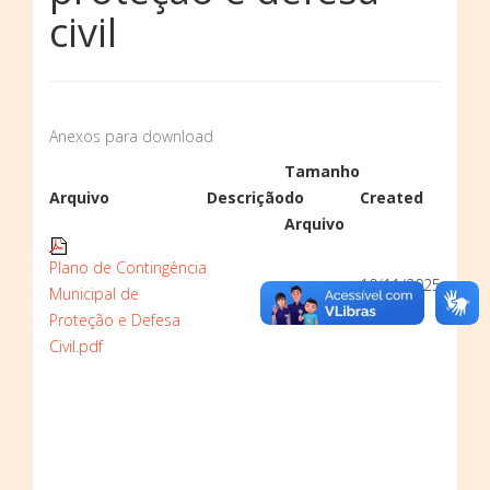
civil
Anexos para download
Tamanho
Arquivo
Descrição
do
Created
Arquivo
Plano de Contingência
10/11/2025
Municipal de
1226 kB
09:44
Proteção e Defesa
Civil.pdf