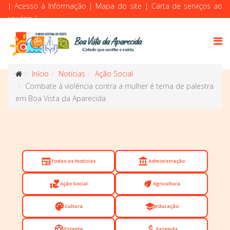
|
Acesso à Informação
|
Mapa do site
|
Carta de serviços ao
usuário
|
Início
Notícias
Ação Social
Combate à violência contra a mulher é tema de palestra
em Boa Vista da Aparecida
newspaper
account_balance
Todas as Notícias
Administração
volunteer_activism
eco
Ação Social
Agricultura
palette
school
Cultura
Educação
sports_soccer
attach_money
Esporte
Fazenda