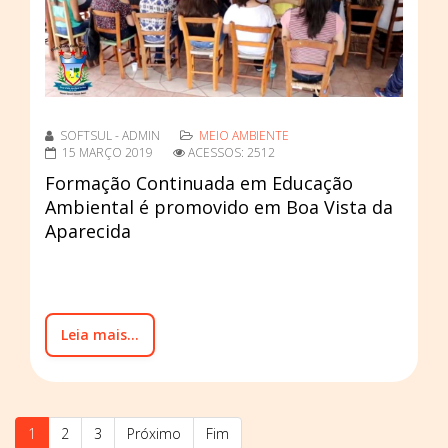
SOFTSUL - ADMIN
MEIO AMBIENTE
15 MARÇO 2019
ACESSOS: 2512
Formação Continuada em Educação
Ambiental é promovido em Boa Vista da
Aparecida
Leia mais...
1
2
3
Próximo
Fim