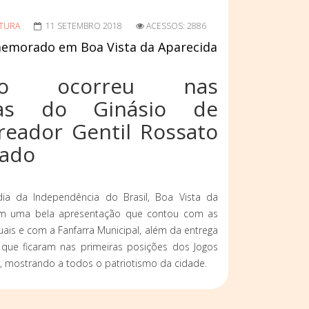
TURA
11 SETEMBRO 2018
ACESSOS: 2886
omemorado em Boa Vista da Aparecida
o ocorreu nas
ias do Ginásio de
reador Gentil Rossato
tado
ia da Independência do Brasil, Boa Vista da
m uma bela apresentação que contou com as
uais e com a Fanfarra Municipal, além da entrega
que ficaram nas primeiras posições dos Jogos
m, mostrando a todos o patriotismo da cidade.