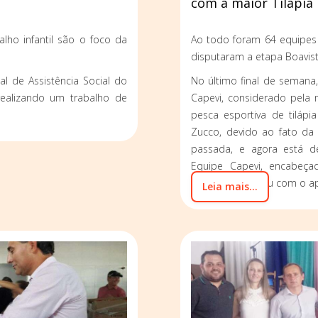
com a maior Tilápia
alho infantil são o foco da
Ao todo foram 64 equipes
disputaram a etapa Boavis
al de Assistência Social do
No último final de semana
realizando um trabalho de
Capevi, considerado pela
pesca esportiva de tilápia
Zucco, devido ao fato da p
passada, e agora está d
Equipe Capevi, encabeça
Bomfim, e contou com o ap
Leia mais...