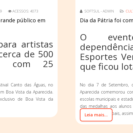
19
ACESSOS: 4073
SOFTSUL - ADMIN
CUL
grande público em
Dia da Pátria foi c
O event
ara artistas
dependênc
cerca de 500
Esportes Ve
ou com 25
que ficou lo
stival Canto das Águas, no
No dia 7 de Setembro, d
m Boa Vista da Aparecida.
Aparecida comemorou co
xclusivo de Boa Vista da
escolas municipais e estad
das medalhas aos alunos 
Escolares Municipais, assi
Leia mais...