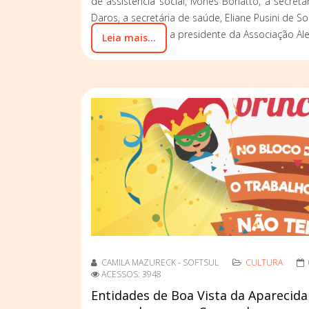
de assistência social, Ivonês Bonatto, a secret
Daros, a secretária de saúde, Eliane Pusini de S
Eliane Feldberg e a presidente da Associação Alegr
Leia mais...
CAMILA MAZURECK - SOFTSUL
CULTURA
ACESSOS: 3948
Entidades de Boa Vista da Apareci