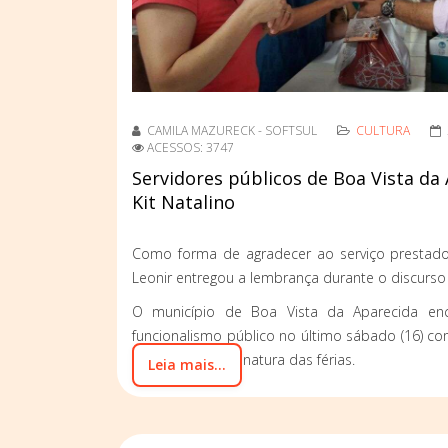
CAMILA MAZURECK - SOFTSUL
CULTURA
ACESSOS: 3747
Servidores públicos de Boa Vista d
Kit Natalino
Como forma de agradecer ao serviço prestado 
Leonir entregou a lembrança durante o discurs
O município de Boa Vista da Aparecida enc
funcionalismo público no último sábado (16) com
13° salário e assinatura das férias.
Leia mais...