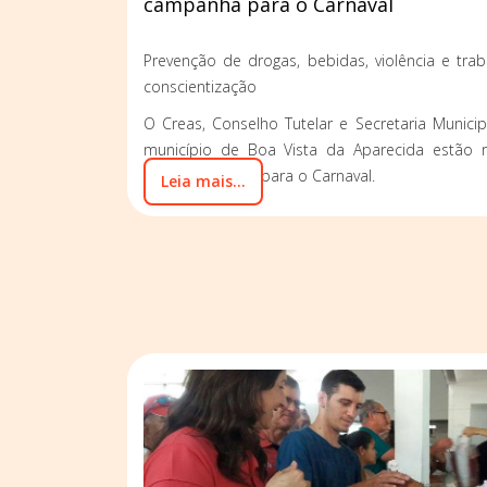
campanha para o Carnaval
Prevenção de drogas, bebidas, violência e trab
conscientização
O Creas, Conselho Tutelar e Secretaria Municip
município de Boa Vista da Aparecida estão 
conscientização para o Carnaval.
Leia mais...