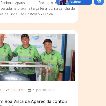
Senhora Aparecida de Bocha, o campeonato
 partida na próxima terça-feira, 06, na cancha da
pes da Linha São Cristovão x Hípica.
L
CULTURA
23 JANEIRO 2018
em Boa Vista da Aparecida contou