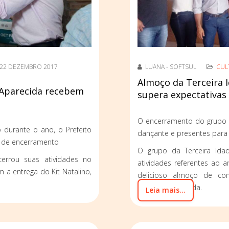
22 DEZEMBRO 2017
LUANA - SOFTSUL
CUL
Almoço da Terceira 
a Aparecida recebem
supera expectativas
O encerramento do grupo 
durante o ano, o Prefeito
dançante e presentes para
o de encerramento
O grupo da Terceira Ida
errou suas atividades no
atividades referentes ao a
 a entrega do Kit Natalino,
delicioso almoço de con
Senhora Aparecida.
Leia mais...