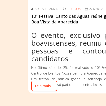
SOFTSUL - ADMIN
CULTURA
27 MAIO 20
10º Festival Canto das Águas reúne 
Boa Vista da Aparecida
O evento, exclusivo p
boavistenses, reuniu 
pessoas e cont
candidatos
No último sábado, 25, foi realizado o 10º Fe
Centro de Eventos Nossa Senhora Aparecida, e
Um festival de música gospel e sertaneja e
Aparecida, onde só participam talentos locais.
Leia mais...