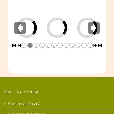
1
2
3
4
5
6
7
8
9
10
11
12
GOVERNO ESTADUAL
Governo do Paraná