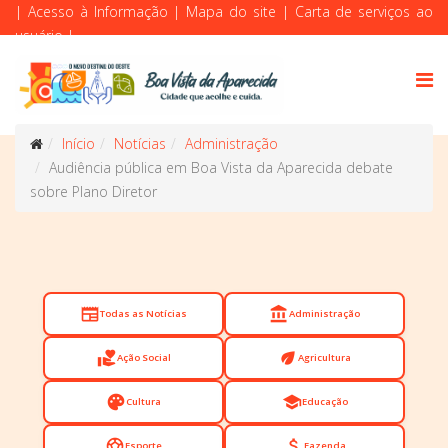
|
Acesso à Informação
|
Mapa do site
|
Carta de serviços ao
usuário
|
Início
Notícias
Administração
Audiência pública em Boa Vista da Aparecida debate
sobre Plano Diretor
newspaper
account_balance
Todas as Notícias
Administração
volunteer_activism
eco
Ação Social
Agricultura
palette
school
Cultura
Educação
sports_soccer
attach_money
Esporte
Fazenda