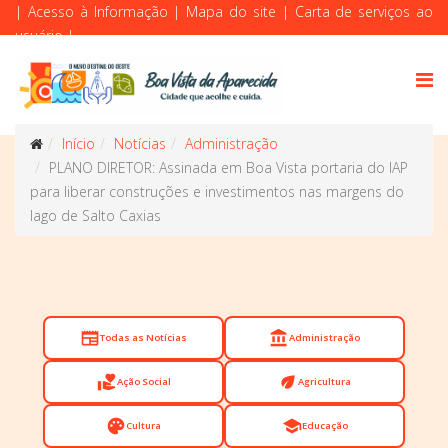
|
Acesso à Informação
|
Mapa do site
|
Carta de serviços ao
usuário
|
Início
Notícias
Administração
PLANO DIRETOR: Assinada em Boa Vista portaria do IAP
para liberar construções e investimentos nas margens do
lago de Salto Caxias
newspaper
account_balance
Todas as Notícias
Administração
volunteer_activism
eco
Ação Social
Agricultura
palette
school
Cultura
Educação