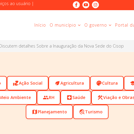
viços ao usuário
|
Início
O município
O governo
Portal d
 Discutem detalhes Sobre a Inauguração da Nova Sede do Cisop
o
volunteer_activism
Ação Social
eco
Agricultura
palette
Cultura
scho
Meio Ambiente
people
RH
local_hospital
Saúde
construction
Viação e Obra
map
Planejamento
travel_explore
Turismo