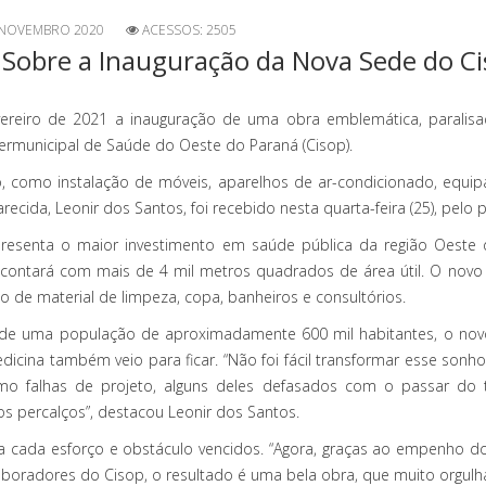
 NOVEMBRO 2020
ACESSOS: 2505
 Sobre a Inauguração da Nova Sede do C
reiro de 2021 a inauguração de uma obra emblemática, paralisad
ermunicipal de Saúde do Oeste do Paraná (Cisop).
, como instalação de móveis, aparelhos de ar-condicionado, equip
recida, Leonir dos Santos, foi recebido nesta quarta-feira (25), pelo 
resenta o maior investimento em saúde pública da região Oeste
contará com mais de 4 mil metros quadrados de área útil. O novo 
to de material de limpeza, copa, banheiros e consultórios.
de uma população de aproximadamente 600 mil habitantes, o novo 
dicina também veio para ficar. “Não foi fácil transformar esse sonho e
omo falhas de projeto, alguns deles defasados com o passar do
os percalços”, destacou Leonir dos Santos.
na cada esforço e obstáculo vencidos. “Agora, graças ao empenho
boradores do Cisop, o resultado é uma bela obra, que muito orgulha