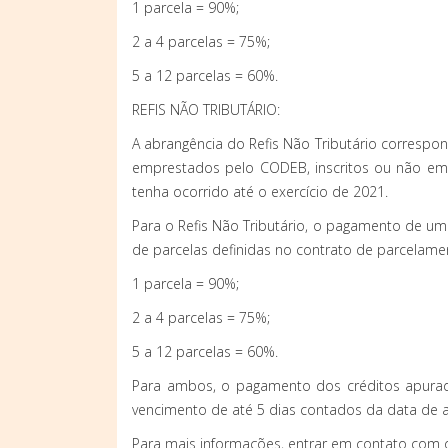
1 parcela = 90%;
2 a 4 parcelas = 75%;
5 a 12 parcelas = 60%.
REFIS NÃO TRIBUTÁRIO:
A abrangência do Refis Não Tributário correspo
emprestados pelo CODEB, inscritos ou não em d
tenha ocorrido até o exercício de 2021.
Para o Refis Não Tributário, o pagamento de uma
de parcelas definidas no contrato de parcelamen
1 parcela = 90%;
2 a 4 parcelas = 75%;
5 a 12 parcelas = 60%.
Para ambos, o pagamento dos créditos apurado
vencimento de até 5 dias contados da data de 
Para mais informações, entrar em contato com o 