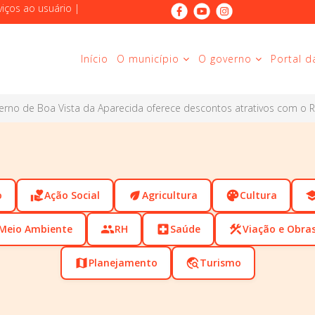
viços ao usuário
|
Início
O município
O governo
Portal d
verno de Boa Vista da Aparecida oferece descontos atrativos com o 
o
volunteer_activism
Ação Social
eco
Agricultura
palette
Cultura
scho
Meio Ambiente
people
RH
local_hospital
Saúde
construction
Viação e Obra
map
Planejamento
travel_explore
Turismo