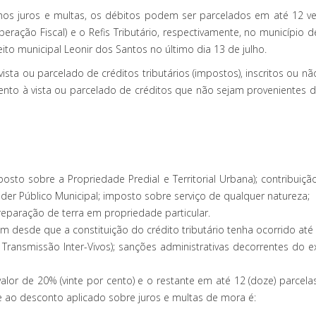
s juros e multas, os débitos podem ser parcelados em até 12 v
peração Fiscal) e o Refis Tributário, respectivamente, no município
to municipal Leonir dos Santos no último dia 13 de julho.
sta ou parcelado de créditos tributários (impostos), inscritos ou não
ento à vista ou parcelado de créditos que não sejam provenientes de
posto sobre a Propriedade Predial e Territorial Urbana); contribuiç
oder Público Municipal; imposto sobre serviço de qualquer natureza;
preparação de terra em propriedade particular.
m desde que a constituição do crédito tributário tenha ocorrido até 
Transmissão Inter-Vivos); sanções administrativas decorrentes do e
lor de 20% (vinte por cento) e o restante em até 12 (doze) parcel
e ao desconto aplicado sobre juros e multas de mora é: