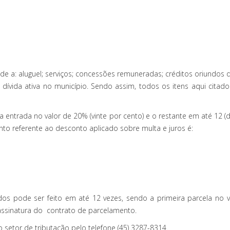
nde a: aluguel; serviços; concessões remuneradas; créditos oriundo
ívida ativa no município. Sendo assim, todos os itens aqui citad
 entrada no valor de 20% (vinte por cento) e o restante em até 12 
to referente ao desconto aplicado sobre multa e juros é:
s pode ser feito em até 12 vezes, sendo a primeira parcela no v
assinatura do contrato de parcelamento.
setor de tributação pelo telefone (45) 3287-8314.