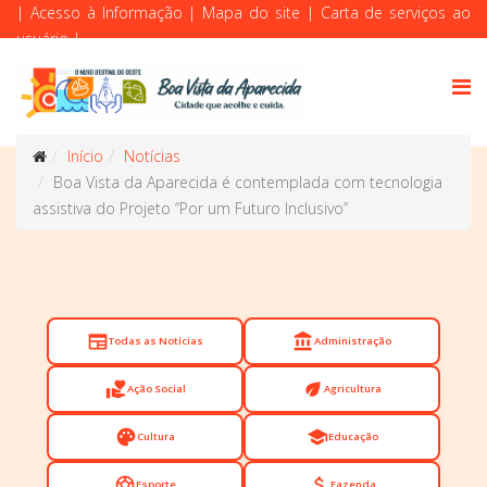
|
Acesso à Informação
|
Mapa do site
|
Carta de serviços ao
usuário
|
Início
Notícias
Boa Vista da Aparecida é contemplada com tecnologia
assistiva do Projeto “Por um Futuro Inclusivo”
newspaper
account_balance
Todas as Notícias
Administração
volunteer_activism
eco
Ação Social
Agricultura
palette
school
Cultura
Educação
sports_soccer
attach_money
Esporte
Fazenda