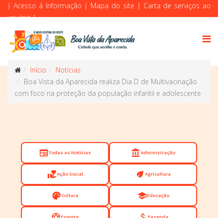
|
Acesso à Informação
|
Mapa do site
|
Carta de serviços ao
usuário
|
Início
Notícias
Boa Vista da Aparecida realiza Dia D de Multivacinação
com foco na proteção da população infantil e adolescente
newspaper
account_balance
Todas as Notícias
Administração
volunteer_activism
eco
Ação Social
Agricultura
palette
school
Cultura
Educação
sports_soccer
attach_money
Esporte
Fazenda