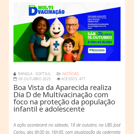
RAFAELA - SOFTSUL
NOTÍCIAS
09 OUTUBRO 2025
ACESSOS: 477
Boa Vista da Aparecida realiza
Dia D de Multivacinação com
foco na proteção da população
infantil e adolescente
A ação acontecerá no sábado, 18 de outubro, na UBS José
Carlos, das 8h30 às 16h30, com atualização da caderneta