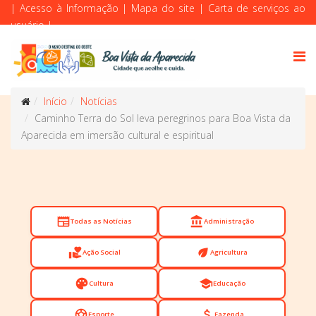
|
Acesso à Informação
|
Mapa do site
|
Carta de serviços ao
usuário
|
Início
Notícias
Caminho Terra do Sol leva peregrinos para Boa Vista da
Aparecida em imersão cultural e espiritual
newspaper
account_balance
Todas as Notícias
Administração
volunteer_activism
eco
Ação Social
Agricultura
palette
school
Cultura
Educação
sports_soccer
attach_money
Esporte
Fazenda