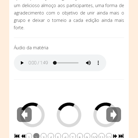
um delicioso almoço aos participantes, uma forma de
agradecimento com o objetivo de unir ainda mais o
grupo e deixar o torneio a cada edição ainda mais
forte.
Áudio da matéria
1
2
3
4
5
6
7
8
9
10
11
12