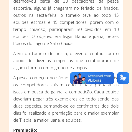
desmotivou cerca de 30 pescadores da pesca
esportiva, alguns já chegaram no feriado de finados,
outros na sexta-feira, o torneio teve ao todo 15
equipes escritas e 45 competidores, porem com o
tempo chuvoso, participaram 30 divididos em 10
equipes. O objetivo era fisgar tilápia e juana, peixes
típicos do Lago de Salto Caxias.
Além do torneio de pesca, o evento contou com o
apoio de diversas empresas que colaboraram de
alguma forma com o grupo de amigos.
A pesca começou no sábado (04). Já no domingo (05),
os competidores saíram cedo à para preparar as
iscas em busca de ganhar a competição. Cada equipe
deveriam pegar três exemplares ao todo sendo das
duas espécies, somando-se os centímetros dos dois
dias foi realizado a premiação para o maior exemplar
de Tilápia, a maior Juana, e equipes.
Premiação: