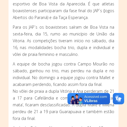
esportivo de Boa Vista da Aparecida. É que atletas
boavistenses participaram da fase final do JAP´s (Jogos
Abertos do Paraná) e da Taça Esperança.
Para os JAP´s os boavisteses saíram de Boa Vista na
sexta-feira, dia 15, rumo ao município de União da
Vitoria. As competições tiveram início no sábado, dia
16, nas modalidades bocha trio, dupla e individual e
vôlei de praia feminino e masculino.
A equipe de bocha jogou contra Campo Mourão no
sábado, ganhou no trio, mas perdeu na dupla e no
individual. No domingo a equipe jogou contra Mallet e
acabaram perdendo, ficando assim fora da final.
No vôlei de praia a dupla Vitória e Ana perderam de 21
a 17 para Cafelândia e como era a fase de ‘mata-
mata’, ficaram desclassificadas. A dupla Make e Milena
perdeu de 21 a 19 para Guarapuava e também estão
fora da final.