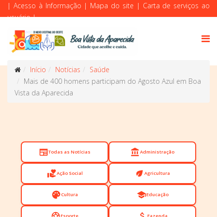
|
Acesso à Informação
|
Mapa do site
|
Carta de serviços ao
usuário
|
Início
Notícias
Saúde
Mais de 400 homens participam do Agosto Azul em Boa
Vista da Aparecida
newspaper
account_balance
Todas as Notícias
Administração
volunteer_activism
eco
Ação Social
Agricultura
palette
school
Cultura
Educação
sports_soccer
attach_money
Esporte
Fazenda