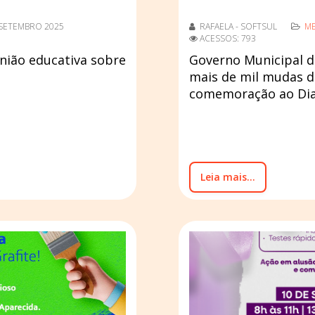
 SETEMBRO 2025
RAFAELA - SOFTSUL
ME
ACESSOS: 793
nião educativa sobre
Governo Municipal de
mais de mil mudas d
comemoração ao Dia
Leia mais...