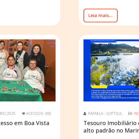
Leia mais...
BRO 2025
ACESSOS: 360
RAFAELA - SOFTSUL
NO
cesso em Boa Vista
Tesouro Imobiliário 
alto padrão no Marina