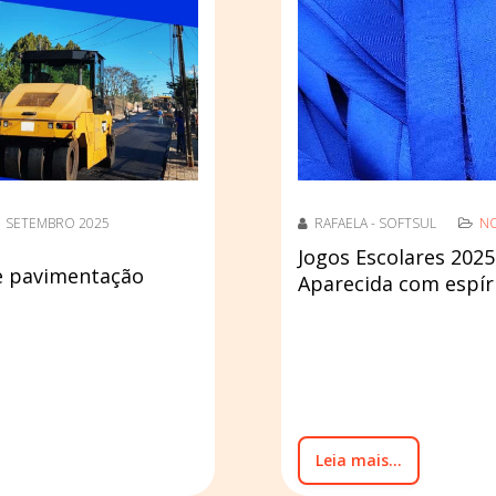
1 SETEMBRO 2025
RAFAELA - SOFTSUL
NO
Jogos Escolares 202
e pavimentação
Aparecida com espíri
Leia mais...