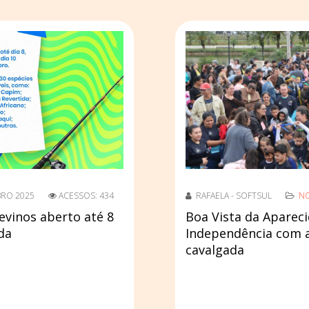
BRO 2025
ACESSOS: 434
RAFAELA - SOFTSUL
NO
levinos aberto até 8
Boa Vista da Apareci
da
Independência com a
cavalgada