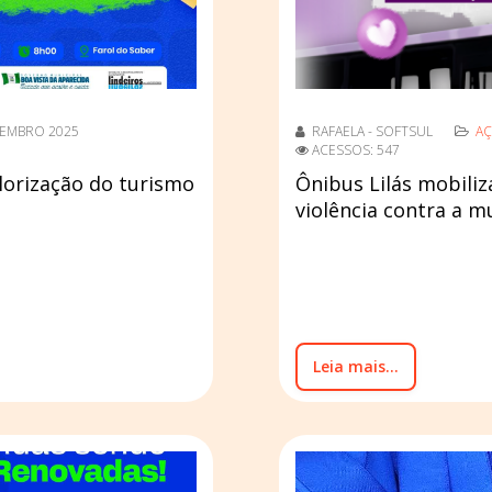
TEMBRO 2025
RAFAELA - SOFTSUL
AÇ
ACESSOS: 547
alorização do turismo
Ônibus Lilás mobili
violência contra a m
Leia mais...