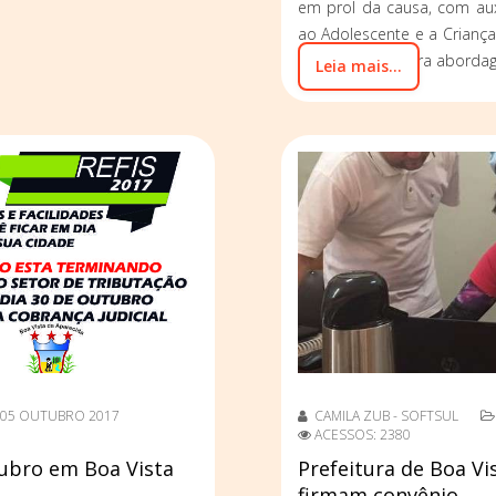
em prol da causa, com aux
ao Adolescente e a Criança)
pré-definidos para abordag
Leia mais...
05 OUTUBRO 2017
CAMILA ZUB - SOFTSUL
ACESSOS: 2380
tubro em Boa Vista
Prefeitura de Boa Vi
firmam convênio