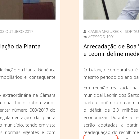
02 OUTUBRO 2017
CAMILA MAZURECK - SOFTSU
ACESSOS: 1991
slação da Planta
Arrecadação de Boa V
e Leonir define med
definição da Planta Genérica
O balanço comparativo é 
mobiliários e consequente
mesmo período do ano pa
Em reunião realizada na 
o extraordinária na Câmara
municipal Leonir dos San
qual foi discutida vários
parte econômica da adminis
ementar número 003/2017 do
o déficit de 3,3 milhõ
regulamentação da planta
economizar. Durante a r
do município, tendo em vista
serão adotadas a partir
s normas vigentes e com
readequação do recolhimen