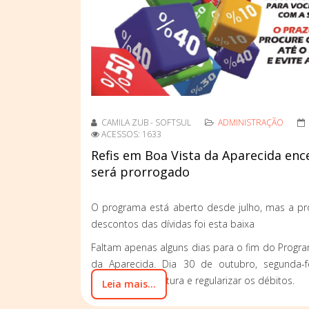
CAMILA ZUB - SOFTSUL
ADMINISTRAÇÃO
ACESSOS: 1633
Refis em Boa Vista da Aparecida ence
será prorrogado
O programa está aberto desde julho, mas a pr
descontos das dívidas foi esta baixa
Faltam apenas alguns dias para o fim do Progr
da Aparecida. Dia 30 de outubro, segunda-f
procurar a prefeitura e regularizar os débitos.
Leia mais...