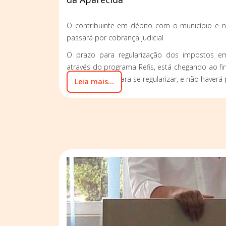
O contribuinte em débito com o município e nã
passará por cobrança judicial
O prazo para regularização dos impostos em
através do programa Refis, está chegando ao f
30 de outubro para se regularizar, e não haverá
Leia mais...