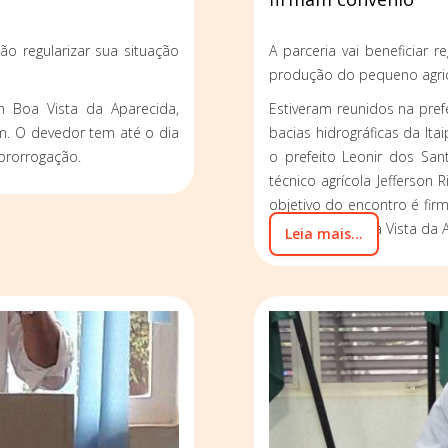
o regularizar sua situação
A parceria vai beneficiar 
produção do pequeno agric
 Boa Vista da Aparecida,
Estiveram reunidos na pref
im. O devedor tem até o dia
bacias hidrográficas da Ita
 prorrogação.
o prefeito Leonir dos San
técnico agrícola Jefferson R
objetivo do encontro é firm
Prefeitura de Boa Vista da 
Leia mais...