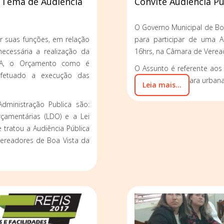
é Tema de Audiência
Convite Audiência Pú
O Governo Municipal de Bo
r suas funções, em relação
para participar de uma Au
ecessária a realização da
16hrs, na Câmara de Verea
LOA, o Orçamento como é
O Assunto é referente aos 
efetuado a execução das
de áreas rurais para urban
Leia mais...
dministração Publica são:
Orçamentárias (LDO) e a Lei
 tratou a Audiência Pública
 Vereadores de Boa Vista da