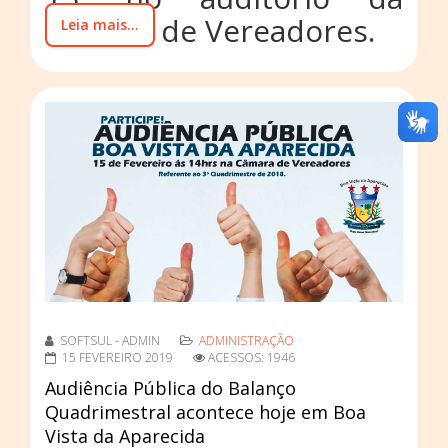
Câmara de Vereadores.
Leia mais...
SOFTSUL - ADMIN
ADMINISTRAÇÃO
15 FEVEREIRO 2019
ACESSOS: 1946
Audiência Pública do Balanço
Quadrimestral acontece hoje em Boa
Vista da Aparecida