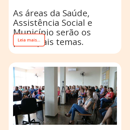
As áreas da Saúde,
Assistência Social e
Município serão os
principais temas.
Leia mais...