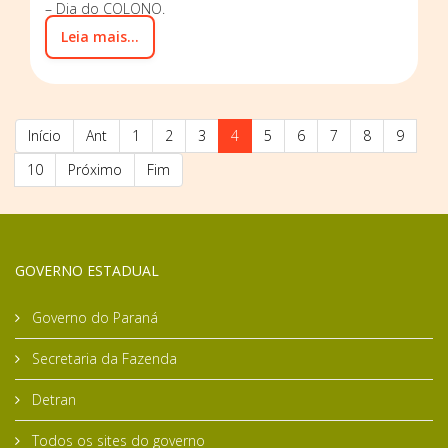
– Dia do COLONO.
Leia mais...
Início
Ant
1
2
3
4
5
6
7
8
9
10
Próximo
Fim
GOVERNO ESTADUAL
Governo do Paraná
Secretaria da Fazenda
Detran
Todos os sites do governo