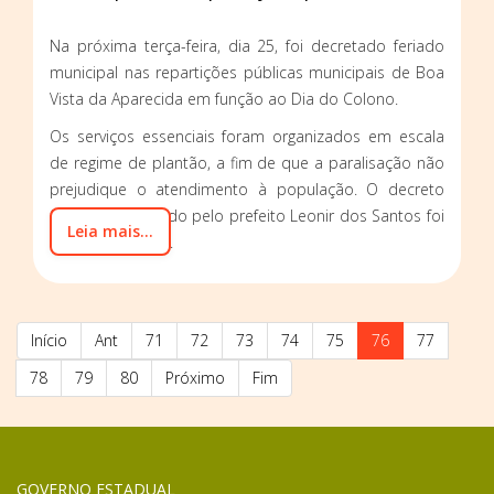
Na próxima terça-feira, dia 25, foi decretado feriado
municipal nas repartições públicas municipais de Boa
Vista da Aparecida em função ao Dia do Colono.
Os serviços essenciais foram organizados em escala
de regime de plantão, a fim de que a paralisação não
prejudique o atendimento à população. O decreto
229/2017 assinado pelo prefeito Leonir dos Santos foi
Leia mais...
publicado dia 19.
Início
Ant
71
72
73
74
75
76
77
78
79
80
Próximo
Fim
GOVERNO ESTADUAL