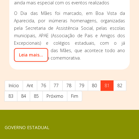
ainda mais especial com os eventos realizados
O Dia das Mães foi marcado, em Boa Vista da
Aparecida, por inúmeras homenagens, organizadas
pela Secretaria de Assistência Social, pelas escolas
municipais, APAE (Associação de Pais e Amigos dos
Excepcionais) e colégios estaduais, com o já
conhecido Bingo das Mães, que acontece todo ano
Leia mais...
em alusão à data comemorativa.
Início
Ant
76
77
78
79
80
81
82
83
84
85
Próximo
Fim
GOVERNO ESTADUAL